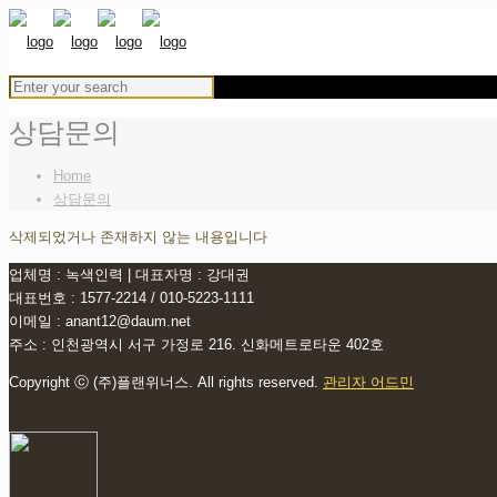
상담문의
Home
상담문의
삭제되었거나 존재하지 않는 내용입니다
업체명 : 녹색인력 | 대표자명 : 강대권
대표번호 : 1577-2214 / 010-5223-1111
이메일 : anant12@daum.net
주소 : 인천광역시 서구 가정로 216. 신화메트로타운 402호
Copyright ⓒ (주)플랜위너스. All rights reserved.
관리자 어드민