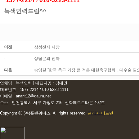
1577-2214 / 010-5223-1111
녹색인력드림^^
이전
삼성전자 사장
-
상담문의 전화
다음
송영길 “한국 축구 가장 큰 적은 대한축구협회…대수술 필요
업체명 : 녹색인력 | 대표자명 : 강대권
대표번호 : 1577-2214 / 010-5223-1111
이메일 : anant12@daum.net
주소 : 인천광역시 서구 가정로 216. 신화메트로타운 402호
Copyright ⓒ (주)플랜위너스. All rights reserved.
관리자 어드민